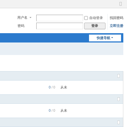
切
换
用户名
自动登录
找回密码
到
窄
密码
立即注册
登录
版
快捷导航
0
/ 0
从未
0
/ 0
从未