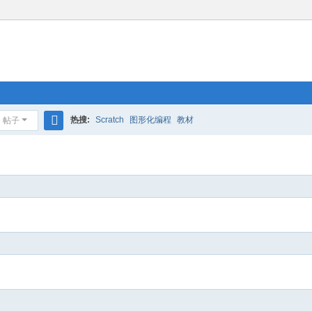
热搜:
Scratch
图形化编程
教材
帖子
搜
索