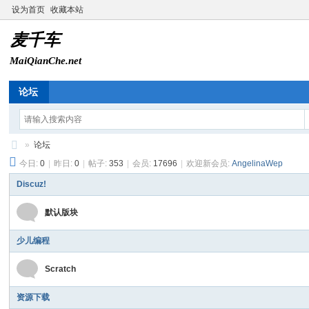
设为首页
收藏本站
论坛
»
论坛
今日:
0
|
昨日:
0
|
帖子:
353
|
会员:
17696
|
欢迎新会员:
AngelinaWep
麦
千
Discuz!
车
默认版块
少儿编程
Scratch
资源下载